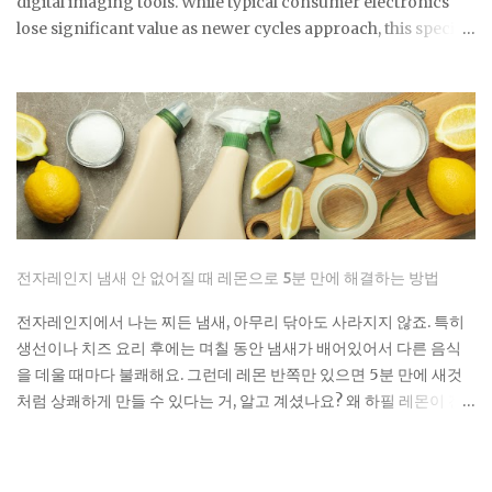
digital imaging tools. While typical consumer electronics
lose significant value as newer cycles approach, this specific
model maintains a secondary market price that consistently
floats above its updated $1,799 retail floor. This
phenomenon is driven by a combination of geopolitical
trade barriers and a cultural obsession that has transformed
a compact camera into a high liquidity asset with
remarkable price resilience. Normalization Of Authorized
Retail Inventory The extreme scarcity that defined the first
eighteen months of the product lifecycle is finally
beginning to show signs of structural easing in April 2026.
전자레인지 냄새 안 없어질 때 레몬으로 5분 만에 해결하는 방법
Major retailers like B&H and Adorama have transitioned
from indefinite backorders to predictable replenishment
전자레인지에서 나는 찌든 냄새, 아무리 닦아도 사라지지 않죠. 특히
cycles, with stock often appearing every few weeks and
생선이나 치즈 요리 후에는 며칠 동안 냄새가 배어있어서 다른 음식
fulfilling backlogs by early May. As of late April, the standard
을 데울 때마다 불쾌해요. 그런데 레몬 반쪽만 있으면 5분 만에 새것
silver and bla...
처럼 상쾌하게 만들 수 있다는 거, 알고 계셨나요? 왜 하필 레몬이 전
자레인지 청소의 끝판왕인가요? 레몬의 구연산이 단순히 냄새를 덮
는 게 아니라 악취 분자를 분해해요. 게다가 가열하면서 나오는 수증
기가 전자레인지 구석구석까지 침투해서 기름때까지 녹여내는 거죠.