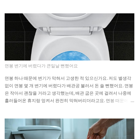
substantial exposure to thermal coal producers. If a fund
built specifically around that pledge can miss it by this much,
what does the ESG label on your own fund actually
guarantee about what's sitting inside it? Not a lot, as it turns
out. As You Sow's Fossil Free Funds platform ran the
numbers on sustainable funds and found that a large
majority of them hold at least some fossil fuel exposure.
Here's the part that should give you pause: a comparison
sample of non-sustainable funds showed a nearly identical
면봉 변기에 버렸다가 큰일날 뻔했어요
rate of fossil fuel holdings. Same exposure, different
marketing. The First Trust fund's own paperwork sets a
면봉 하나 때문에 변기가 막혀서 고생한 적 있으신가요. 저도 별생각
goal to avoid or limit thermal coal companies.
없이 면봉 몇 개 변기에 버렸다가 배관공 불러서 돈 쓸 뻔했어요. 면봉
Morningstar's assessment found the opposite happening in
은 작아서 괜찮을 거라고 생각했는데, 배관 굽은 곳에 걸려서 나중에
practice. Meanwh...
흘러들어온 휴지랑 엉켜서 완전히 막혀버리더라고요. 면봉 때문에 변
기가 막히는 이유 면봉이 변기를 바로 막는 건 아니에요. 하지만 배관
안에서 굽어진 부분에 걸리면 그때부터 문제가 시작돼요. 거기에 휴
지나 다른 쓰레기들이 계속 쌓이면서 결국 물이 안 내려가게 되는 거
예요. 처음엔 물이 천천히 내려가다가 어느 날 갑자기 아예 안 내려가
더라고요. 뚫어뻥으로 몇 번 시도해봤는데 소용없었어요. 결국 배관