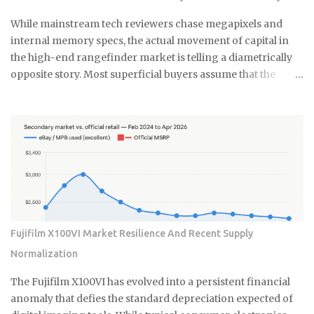
도로 낮아서 곰팡이가 살기 어려운 환경을 만들어주죠. 게다가 식초
는 자연 재료라 독한 화학물질 걱정도 없어요. 시중에 파는 곰팡이 제
While mainstream tech reviewers chase megapixels and
거제들 성분표 보면 솔직히 무서워요. 염소계 표백제나 각종 화학물
internal memory specs, the actual movement of capital in
질이 들어있는데, 환기가 잘 안 되는 샤워실에서 쓰기엔 부담스럽잖
the high-end rangefinder market is telling a diametrically
아요. 식초는 냄새는 좀 나지만 금방 날아가고, 피부에 닿아도 큰 문제
opposite story. Most superficial buyers assume that the
없어요. 준비물은 식초, 스프레이 통, 칫솔 식초는 일반 요리용 식초면
newest iteration of a digital platform inevitably commands
충분해요 희석하지 말고 원액 그대로 사용하세요 낡은 칫솔이나 솔을
the highest price floor, yet the secondary market for the
준비하세요 15분이면 끝나는 식초 곰팡이 제거법 곰팡이가 있는 부분
Leica M11-P has recently encountered a harsh correction
에 식초를 충분히 뿌려주세요. 아끼지 말고 흠뻑 적셔주는 게 포인트
that defies standard consumer electronics logic. In the early
예요. 그리고 15분 정도 기다리면 식초가 곰팡이를 분해하기 시작해
months of this year, we have witnessed a fascinating
요. 시간이 지나면 칫솔로 살살 문질러주세요. 힘들게 박박 문지를 필
decoupling where the M11-P experiences a sharp baseline
요 없어요. 식초가 이미 곰팡이를 약하게 만들어놨으니까 가볍게 문
thinning while the legacy M10-R achieves a status akin to a
질러도...
blue-chip commodity. This is not a mere glitch in the matrix
but a fundamental shift in how collectors and high-net-
Fujifilm X100VI Market Resilience And Recent Supply
worth users perceive the intersection of longevity, tactile
Normalization
reliability, and the elusive quality of digital soul. The current
economic climate has forced a re-evaluation of what
The Fujifilm X100VI has evolved into a persistent financial
constitutes a durable asset in a world saturated with
anomaly that defies the standard depreciation expected of
disposable silicon. F...