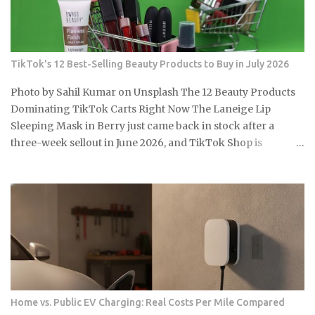
Article data. Source: Article data: Lucid Motors quarterly
financials U.S. EV sales fell 27% year over year in Q1 2026 the
moment federal tax credits were removed, yet the thematic
ETFs built around the clean energy transition were priced
TikTok's 12 Best-Selling Beauty Products to Buy in July 2026
as though that policy support was per...
Photo by Sahil Kumar on Unsplash The 12 Beauty Products
Dominating TikTok Carts Right Now The Laneige Lip
Sleeping Mask in Berry just came back in stock after a
three-week sellout in June 2026, and TikTok Shop is
running summer discounts of 15 to 30 percent on select
products through mid-July. So the real question is: which of
these 12 items are actually worth grabbing before the sale
closes and shelves tighten up again? e.l.f. Cosmetics Halo
Glow Liquid Filter , around $13, a buildable complexion
product with no SPF that drives some of the most consistent
repeat purchases on TikTok Shop Sol de Janeiro Brazilian
Bum Bum Cream , the 240ml jar at roughly $48, a body care
staple that somehow finds a fresh wave of first-time buyers
Home vs. Public EV Charging: Real Costs Per Mile Compared
every single summer Laneige Lip Sleeping Mask in Berry,