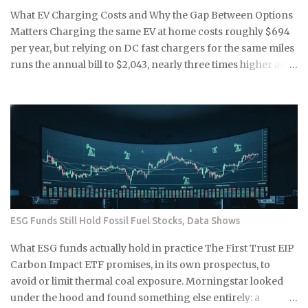
20g for about $24, one of the longest-running TikTok
What EV Charging Costs and Why the Gap Between Options
beauty products out there, with sustained weekly sales
Matters Charging the same EV at home costs roughly $694
volume that's held into 2026 Drunk Elephant Protini
per year, but relying on DC fast chargers for the same miles
Polypeptide Cream , 5...
runs the annual bill to $2,043, nearly three times higher and
enough to wipe out every fuel-cost advantage that made the
EV appealing in the first place. Before you buy or lease,
figure out which charging tier will actually define your
ownership, because that answer matters as much as the
sticker price. Level 1 home charging: a standard 120-volt
outlet with no installation cost beyond the cord that ships
with most EVs, making it the lowest-barrier entry point for
new EV owners. Level 2 home charging: a 240-volt outlet
and a dedicated EVSE unit that delivers a full charge
ESG Funds Still Hold Fossil Fuel Stocks, Data Shows
overnight, covering the daily driving needs of most U.S.
households on a single residential electricity rate. Level 2
What ESG funds actually hold in practice The First Trust EIP
public stations: an average of roughly $0.25 per kWh across
Carbon Impact ETF promises, in its own prospectus, to
most U.S. networks, already a 39% premium over the n...
avoid or limit thermal coal exposure. Morningstar looked
under the hood and found something else entirely: a