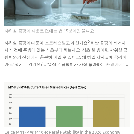
공한테 연락했더니 면봉이랑 물티슈가 엉켜있었대요. 생각해보면 면
봉뿐만 아니라 이런 것들도 변기에 버리면 안 돼요: 물티슈나 각종 티
슈류 치실이나 이쑤시개 담배꽁초 머리카락 뭉치 콘돔이나 생리대 실
제로 변기에 버리면 안 되는 것들 물티슈는 특히 조심해야 해요. 물에
샤워실 곰팡이 식초로 없애는 법 15분이면 끝나요
녹는다고 광고하는 제품도 있지만, 실제로는 잘 안 녹아요. 한 번은 친
구네 집에서 물티슈 때문에 변기가 막혀서 온 가족이 고생한 걸 봤어
샤워실 곰팡이 때문에 스트레스받고 계신가요? 비싼 곰팡이 제거제
요. 라면 국물이나 기름기 있는 음식물도 변기에 버리면 안 돼요. 처음
사기 전에 주방에 있는 식초부터 써보세요. 식초 한 병이면 샤워실 곰
엔 괜찮은 것 같아도 배관 안에서 굳으면서 점점 좁아지거든요. 특히
팡이와의 전쟁에서 충분히 이길 수 있어요. 왜 하필 샤워실에 곰팡이
겨울에는 기름이 더 빨리 굳어서 문제가 돼요. 제가 배관공한테 들은
가 잘 생기는 건가요? 샤워실은 곰팡이가 가장 좋아하는 환경이에요.
얘기로는 이런 것들이 가장 문제래요: 기저귀나 생리대 같은 큰 쓰레
습도는 항상 높고, 환기는 잘 안 되고, 온도도 적당하니까요. 특히 타일
기 플라스틱 뚜껑이나 작은 장난감 고양이 모래 음식물 찌꺼기 면봉
사이 실리콘이나 샤워 커튼 아래쪽은 곰팡이의 천국이죠. 저도 처음
은 어떻게 버려야 할까요? 면봉은 그냥 일반 쓰레기로 버리면 돼요. 종
엔 그냥 물로 씻으면 되겠지 했는데, 곰팡이는 정말 끈질긴 녀석이더
량제 봉투에 넣어서 버리는 게 가장 간단해요. 화장실에 작은 쓰레기
라고요. 한 번 생기면 점점 퍼져나가는 게 보여요. 검은 점으로 시작해
통 하나 놓고 거기에 모았다가 한 번에 버리면 편해요. 저는 이제 화장
서 나중엔 까만 선이 되고, 결국엔 넓은 면적을 차지하게 되는 거죠. 곰
실에 작은 쓰레기통을 두고 있어요. 면봉, 화장솜, 머리카락 같은 ...
팡이는 단순히 보기 싫은 것만이 아니에요. 호흡기 질환이나 알레르
기를 유발할 수 있어서 건강에도 안 좋아요. 특히 어린아이나 노약자
가 있는 집이라면 더 신경 써야 해요. 식초가 곰팡이 제거에 효과적인
진짜 이유 식초의 산성 성분이 곰팡이를 죽이는 거예요. pH가 2.5 정
Leica M11-P vs M10-R Resale Stability in the 2026 Economy