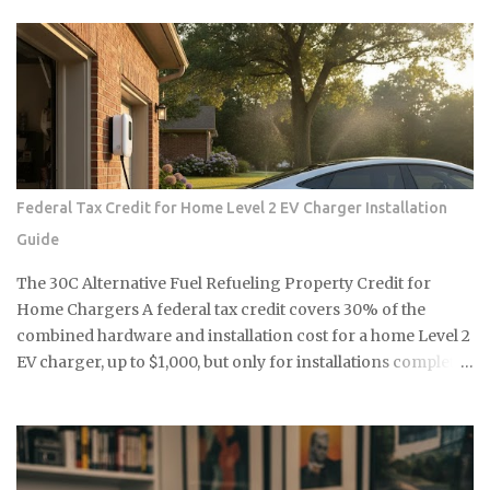
충분해요 희석하지 말고 원액 그대로 사용하세요 낡은 칫솔이나 솔을
the highest price floor, yet the secondary market for the
준비하세요 15분이면 끝나는 식초 곰팡이 제거법 곰팡이가 있는 부분
Leica M11-P has recently encountered a harsh correction
에 식초를 충분히 뿌려주세요. 아끼지 말고 흠뻑 적셔주는 게 포인트
that defies standard consumer electronics logic. In the early
예요. 그리고 15분 정도 기다리면 식초가 곰팡이를 분해하기 시작해
months of this year, we have witnessed a fascinating
요. 시간이 지나면 칫솔로 살살 문질러주세요. 힘들게 박박 문지를 필
decoupling where the M11-P experiences a sharp baseline
요 없어요. 식초가 이미 곰팡이를 약하게 만들어놨으니까 가볍게 문
thinning while the legacy M10-R achieves a status akin to a
질러도...
blue-chip commodity. This is not a mere glitch in the matrix
but a fundamental shift in how collectors and high-net-
Federal Tax Credit for Home Level 2 EV Charger Installation
worth users perceive the intersection of longevity, tactile
Guide
reliability, and the elusive quality of digital soul. The current
economic climate has forced a re-evaluation of what
The 30C Alternative Fuel Refueling Property Credit for
constitutes a durable asset in a world saturated with
Home Chargers A federal tax credit covers 30% of the
disposable silicon. F...
combined hardware and installation cost for a home Level 2
EV charger, up to $1,000, but only for installations completed
before June 30, 2026, and only if your address falls within a
qualifying census tract. If you're considering a home
charger, two questions determine whether you capture that
savings or miss it entirely: does your location qualify, and