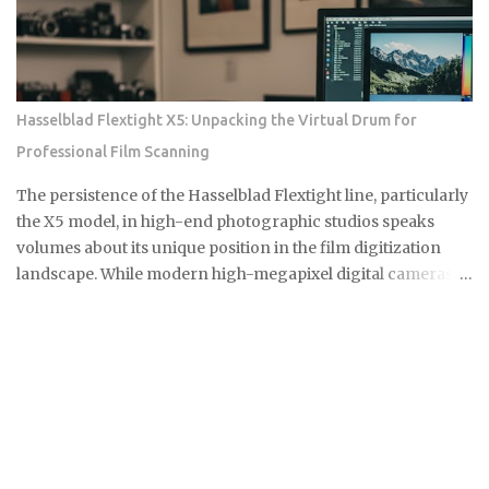
can you get the installation done before the deadline? Here's
exactly what you need to confirm before you buy a charger
or schedule an electrician. The credit rate is 30% of total
eligible costs, covering both the charger unit and
professional installation labor. The residential cap is $1,000
Hasselblad Flextight X5: Unpacking the Virtual Drum for
per single item of charging property, meaning the charger
Professional Film Scanning
and its installation counted together as one figure.
Bidirectional (two-way) chargers qualify as well. These can
The persistence of the Hasselblad Flextight line, particularly
send stored power back to the grid or your ...
the X5 model, in high-end photographic studios speaks
volumes about its unique position in the film digitization
landscape. While modern high-megapixel digital cameras
and sophisticated flatbed scanners like the Epson V850
offer convenience, they simply cannot replicate the
specialized performance required by professionals
working with complex film emulsions, especially highly
dense transparencies. The Essential Difference: Virtual
Drum Scanning Technology The core of this enduring
preference lies in the Flextight's patented Virtual Drum
Scanning technology. Unlike traditional drum scanners