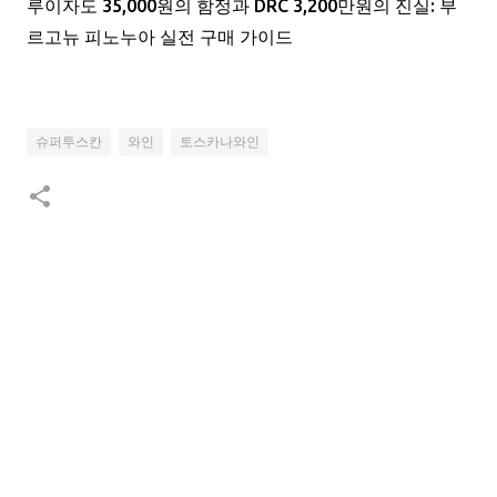
루이자도 35,000원의 함정과 DRC 3,200만원의 진실: 부
르고뉴 피노누아 실전 구매 가이드
슈퍼투스칸
와인
토스카나와인