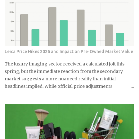
Leica Price Hikes 2026 and Impact on Pre-Owned Market Value
The luxury imaging sector received a calculated jolt this
spring, but the immediate reaction from the secondary
market suggests a more nuanced reality than initial
headlines implied. While official price adjustments
implemented in March 2026 moved the needle on new
inventory, the ripple effect across the secondary market for
Leica M and Q systems is currently a study in fragmented
value retention. For those embedded in the ecosystem, this is
a moment of recalibration where the specific dollar-amount
jumps across the M-System are beginning to redefine the
floor price for used equipment. I have monitored these