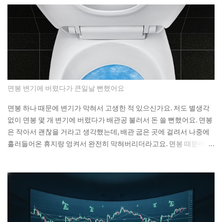
Price Range Above $70,000 Above $70,000 Note: Q1 2026
operating loss estimated by subtracting the $506M non-
operating gain from the $416M reported net loss. Source:
Article data. Source: Article data: Lucid Motors quarterly
financials U.S. EV sales fell 27% year over year in Q1 2026 the
moment federal tax credits were removed, yet the thematic
ETFs built around the clean energy transition were priced
면봉 변기에 버렸다가 큰일날 뻔했어요
as though that policy support was per...
면봉 하나 때문에 변기가 막혀서 고생한 적 있으신가요. 저도 별생각
없이 면봉 몇 개 변기에 버렸다가 배관공 불러서 돈 쓸 뻔했어요. 면봉
은 작아서 괜찮을 거라고 생각했는데, 배관 굽은 곳에 걸려서 나중에
흘러들어온 휴지랑 엉켜서 완전히 막혀버리더라고요. 면봉 때문에 변
기가 막히는 이유 면봉이 변기를 바로 막는 건 아니에요. 하지만 배관
안에서 굽어진 부분에 걸리면 그때부터 문제가 시작돼요. 거기에 휴
지나 다른 쓰레기들이 계속 쌓이면서 결국 물이 안 내려가게 되는 거
예요. 처음엔 물이 천천히 내려가다가 어느 날 갑자기 아예 안 내려가
더라고요. 뚫어뻥으로 몇 번 시도해봤는데 소용없었어요. 결국 배관
공한테 연락했더니 면봉이랑 물티슈가 엉켜있었대요. 생각해보면 면