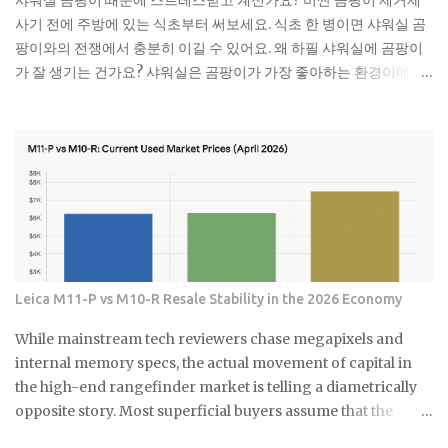
샤워실 곰팡이 때문에 스트레스받고 계신가요? 비싼 곰팡이 제거제
goal to avoid or limit thermal coal companies.
사기 전에 주방에 있는 식초부터 써보세요. 식초 한 병이면 샤워실 곰
Morningstar's assessment found the opposite happening in
팡이와의 전쟁에서 충분히 이길 수 있어요. 왜 하필 샤워실에 곰팡이
practice. Meanwh...
가 잘 생기는 건가요? 샤워실은 곰팡이가 가장 좋아하는 환경이에요.
습도는 항상 높고, 환기는 잘 안 되고, 온도도 적당하니까요. 특히 타일
사이 실리콘이나 샤워 커튼 아래쪽은 곰팡이의 천국이죠. 저도 처음
엔 그냥 물로 씻으면 되겠지 했는데, 곰팡이는 정말 끈질긴 녀석이더
라고요. 한 번 생기면 점점 퍼져나가는 게 보여요. 검은 점으로 시작해
서 나중엔 까만 선이 되고, 결국엔 넓은 면적을 차지하게 되는 거죠. 곰
팡이는 단순히 보기 싫은 것만이 아니에요. 호흡기 질환이나 알레르
기를 유발할 수 있어서 건강에도 안 좋아요. 특히 어린아이나 노약자
가 있는 집이라면 더 신경 써야 해요. 식초가 곰팡이 제거에 효과적인
진짜 이유 식초의 산성 성분이 곰팡이를 죽이는 거예요. pH가 2.5 정
Leica M11-P vs M10-R Resale Stability in the 2026 Economy
도로 낮아서 곰팡이가 살기 어려운 환경을 만들어주죠. 게다가 식초
는 자연 재료라 독한 화학물질 걱정도 없어요. 시중에 파는 곰팡이 제
While mainstream tech reviewers chase megapixels and
거제들 성분표 보면 솔직히 무서워요. 염소계 표백제나 각종 화학물
internal memory specs, the actual movement of capital in
질이 들어있는데, 환기가 잘 안 되는 샤워실에서 쓰기엔 부담스럽잖
the high-end rangefinder market is telling a diametrically
아요. 식초는 냄새는 좀 나지만 금방 날아가고, 피부에 닿아도 큰 문제
opposite story. Most superficial buyers assume that the
없어요. 준비물은 식초, 스프레이 통, 칫솔 식초는 일반 요리용 식초면
newest iteration of a digital platform inevitably commands