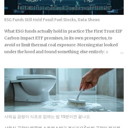
봉뿐만 아니라 이런 것들도 변기에 버리면 안 돼요: 물티슈나 각종 티
슈류 치실이나 이쑤시개 담배꽁초 머리카락 뭉치 콘돔이나 생리대 실
제로 변기에 버리면 안 되는 것들 물티슈는 특히 조심해야 해요. 물에
ESG Funds Still Hold Fossil Fuel Stocks, Data Shows
녹는다고 광고하는 제품도 있지만, 실제로는 잘 안 녹아요. 한 번은 친
구네 집에서 물티슈 때문에 변기가 막혀서 온 가족이 고생한 걸 봤어
What ESG funds actually hold in practice The First Trust EIP
요. 라면 국물이나 기름기 있는 음식물도 변기에 버리면 안 돼요. 처음
Carbon Impact ETF promises, in its own prospectus, to
엔 괜찮은 것 같아도 배관 안에서 굳으면서 점점 좁아지거든요. 특히
avoid or limit thermal coal exposure. Morningstar looked
겨울에는 기름이 더 빨리 굳어서 문제가 돼요. 제가 배관공한테 들은
under the hood and found something else entirely: a
얘기로는 이런 것들이 가장 문제래요: 기저귀나 생리대 같은 큰 쓰레
substantial exposure to thermal coal producers. If a fund
기 플라스틱 뚜껑이나 작은 장난감 고양이 모래 음식물 찌꺼기 면봉
built specifically around that pledge can miss it by this much,
은 어떻게 버려야 할까요? 면봉은 그냥 일반 쓰레기로 버리면 돼요. 종
what does the ESG label on your own fund actually
량제 봉투에 넣어서 버리는 게 가장 간단해요. 화장실에 작은 쓰레기
guarantee about what's sitting inside it? Not a lot, as it turns
통 하나 놓고 거기에 모았다가 한 번에 버리면 편해요. 저는 이제 화장
out. As You Sow's Fossil Free Funds platform ran the
실에 작은 쓰레기통을 두고 있어요. 면봉, 화장솜, 머리카락 같은 ...
numbers on sustainable funds and found that a large
majority of them hold at least some fossil fuel exposure.
Here's the part that should give you pause: a comparison
sample of non-sustainable funds showed a nearly identical
샤워실 곰팡이 식초로 없애는 법 15분이면 끝나요
rate of fossil fuel holdings. Same exposure, different
marketing. The First Trust fund's own paperwork sets a