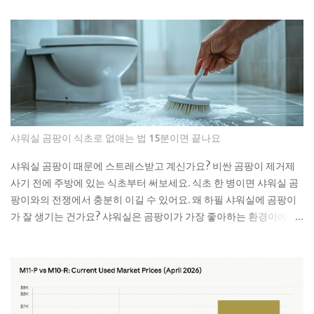
안에서 굽어진 부분에 걸리면 그때부터 문제가 시작돼요. 거기에 휴
지나 다른 쓰레기들이 계속 쌓이면서 결국 물이 안 내려가게 되는 거
예요. 처음엔 물이 천천히 내려가다가 어느 날 갑자기 아예 안 내려가
더라고요. 뚫어뻥으로 몇 번 시도해봤는데 소용없었어요. 결국 배관
공한테 연락했더니 면봉이랑 물티슈가 엉켜있었대요. 생각해보면 면
봉뿐만 아니라 이런 것들도 변기에 버리면 안 돼요: 물티슈나 각종 티
슈류 치실이나 이쑤시개 담배꽁초 머리카락 뭉치 콘돔이나 생리대 실
제로 변기에 버리면 안 되는 것들 물티슈는 특히 조심해야 해요. 물에
샤워실 곰팡이 식초로 없애는 법 15분이면 끝나요
녹는다고 광고하는 제품도 있지만, 실제로는 잘 안 녹아요. 한 번은 친
구네 집에서 물티슈 때문에 변기가 막혀서 온 가족이 고생한 걸 봤어
샤워실 곰팡이 때문에 스트레스받고 계신가요? 비싼 곰팡이 제거제
요. 라면 국물이나 기름기 있는 음식물도 변기에 버리면 안 돼요. 처음
사기 전에 주방에 있는 식초부터 써보세요. 식초 한 병이면 샤워실 곰
엔 괜찮은 것 같아도 배관 안에서 굳으면서 점점 좁아지거든요. 특히
팡이와의 전쟁에서 충분히 이길 수 있어요. 왜 하필 샤워실에 곰팡이
겨울에는 기름이 더 빨리 굳어서 문제가 돼요. 제가 배관공한테 들은
가 잘 생기는 건가요? 샤워실은 곰팡이가 가장 좋아하는 환경이에요.
얘기로는 이런 것들이 가장 문제래요: 기저귀나 생리대 같은 큰 쓰레
습도는 항상 높고, 환기는 잘 안 되고, 온도도 적당하니까요. 특히 타일
기 플라스틱 뚜껑이나 작은 장난감 고양이 모래 음식물 찌꺼기 면봉
사이 실리콘이나 샤워 커튼 아래쪽은 곰팡이의 천국이죠. 저도 처음
은 어떻게 버려야 할까요? 면봉은 그냥 일반 쓰레기로 버리면 돼요. 종
엔 그냥 물로 씻으면 되겠지 했는데, 곰팡이는 정말 끈질긴 녀석이더
량제 봉투에 넣어서 버리는 게 가장 간단해요. 화장실에 작은 쓰레기
라고요. 한 번 생기면 점점 퍼져나가는 게 보여요. 검은 점으로 시작해
통 하나 놓고 거기에 모았다가 한 번에 버리면 편해요. 저는 이제 화장
서 나중엔 까만 선이 되고, 결국엔 넓은 면적을 차지하게 되는 거죠. 곰