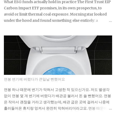
households on a single residential electricity rate. Level 2
What ESG funds actually hold in practice The First Trust EIP
public stations: an average of roughly $0.25 per kWh across
Carbon Impact ETF promises, in its own prospectus, to
most U.S. networks, already a 39% premium over the n...
avoid or limit thermal coal exposure. Morningstar looked
under the hood and found something else entirely: a
substantial exposure to thermal coal producers. If a fund
built specifically around that pledge can miss it by this much,
what does the ESG label on your own fund actually
guarantee about what's sitting inside it? Not a lot, as it turns
out. As You Sow's Fossil Free Funds platform ran the
numbers on sustainable funds and found that a large
majority of them hold at least some fossil fuel exposure.
Here's the part that should give you pause: a comparison
sample of non-sustainable funds showed a nearly identical
면봉 변기에 버렸다가 큰일날 뻔했어요
rate of fossil fuel holdings. Same exposure, different
marketing. The First Trust fund's own paperwork sets a
면봉 하나 때문에 변기가 막혀서 고생한 적 있으신가요. 저도 별생각
goal to avoid or limit thermal coal companies.
없이 면봉 몇 개 변기에 버렸다가 배관공 불러서 돈 쓸 뻔했어요. 면봉
Morningstar's assessment found the opposite happening in
은 작아서 괜찮을 거라고 생각했는데, 배관 굽은 곳에 걸려서 나중에
practice. Meanwh...
흘러들어온 휴지랑 엉켜서 완전히 막혀버리더라고요. 면봉 때문에 변
기가 막히는 이유 면봉이 변기를 바로 막는 건 아니에요. 하지만 배관