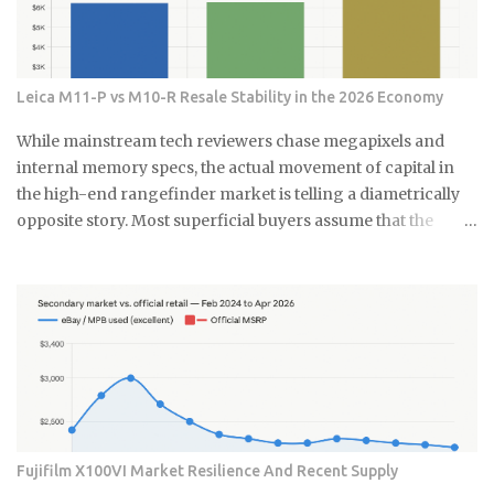
실에 작은 쓰레기통을 두고 있어요. 면봉, 화장솜, 머리카락 같은 ...
팡이는 단순히 보기 싫은 것만이 아니에요. 호흡기 질환이나 알레르
기를 유발할 수 있어서 건강에도 안 좋아요. 특히 어린아이나 노약자
가 있는 집이라면 더 신경 써야 해요. 식초가 곰팡이 제거에 효과적인
진짜 이유 식초의 산성 성분이 곰팡이를 죽이는 거예요. pH가 2.5 정
Leica M11-P vs M10-R Resale Stability in the 2026 Economy
도로 낮아서 곰팡이가 살기 어려운 환경을 만들어주죠. 게다가 식초
는 자연 재료라 독한 화학물질 걱정도 없어요. 시중에 파는 곰팡이 제
While mainstream tech reviewers chase megapixels and
거제들 성분표 보면 솔직히 무서워요. 염소계 표백제나 각종 화학물
internal memory specs, the actual movement of capital in
질이 들어있는데, 환기가 잘 안 되는 샤워실에서 쓰기엔 부담스럽잖
the high-end rangefinder market is telling a diametrically
아요. 식초는 냄새는 좀 나지만 금방 날아가고, 피부에 닿아도 큰 문제
opposite story. Most superficial buyers assume that the
없어요. 준비물은 식초, 스프레이 통, 칫솔 식초는 일반 요리용 식초면
newest iteration of a digital platform inevitably commands
충분해요 희석하지 말고 원액 그대로 사용하세요 낡은 칫솔이나 솔을
the highest price floor, yet the secondary market for the
준비하세요 15분이면 끝나는 식초 곰팡이 제거법 곰팡이가 있는 부분
Leica M11-P has recently encountered a harsh correction
에 식초를 충분히 뿌려주세요. 아끼지 말고 흠뻑 적셔주는 게 포인트
that defies standard consumer electronics logic. In the early
예요. 그리고 15분 정도 기다리면 식초가 곰팡이를 분해하기 시작해
months of this year, we have witnessed a fascinating
요. 시간이 지나면 칫솔로 살살 문질러주세요. 힘들게 박박 문지를 필
decoupling where the M11-P experiences a sharp baseline
요 없어요. 식초가 이미 곰팡이를 약하게 만들어놨으니까 가볍게 문
thinning while the legacy M10-R achieves a status akin to a
질러도...
blue-chip commodity. This is not a mere glitch in the matrix
but a fundamental shift in how collectors and high-net-
Fujifilm X100VI Market Resilience And Recent Supply
worth users perceive the intersection of longevity, tactile