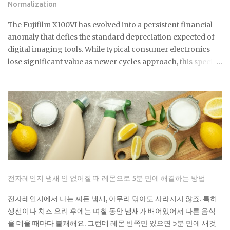
Normalization
reliability, and the elusive quality of digital soul. The current
economic climate has forced a re-evaluation of what
The Fujifilm X100VI has evolved into a persistent financial
constitutes a durable asset in a world saturated with
anomaly that defies the standard depreciation expected of
disposable silicon. F...
digital imaging tools. While typical consumer electronics
lose significant value as newer cycles approach, this specific
model maintains a secondary market price that consistently
floats above its updated $1,799 retail floor. This
phenomenon is driven by a combination of geopolitical
trade barriers and a cultural obsession that has transformed
a compact camera into a high liquidity asset with
remarkable price resilience. Normalization Of Authorized
Retail Inventory The extreme scarcity that defined the first
eighteen months of the product lifecycle is finally
beginning to show signs of structural easing in April 2026.
전자레인지 냄새 안 없어질 때 레몬으로 5분 만에 해결하는 방법
Major retailers like B&H and Adorama have transitioned
from indefinite backorders to predictable replenishment
전자레인지에서 나는 찌든 냄새, 아무리 닦아도 사라지지 않죠. 특히
cycles, with stock often appearing every few weeks and
생선이나 치즈 요리 후에는 며칠 동안 냄새가 배어있어서 다른 음식
fulfilling backlogs by early May. As of late April, the standard
을 데울 때마다 불쾌해요. 그런데 레몬 반쪽만 있으면 5분 만에 새것