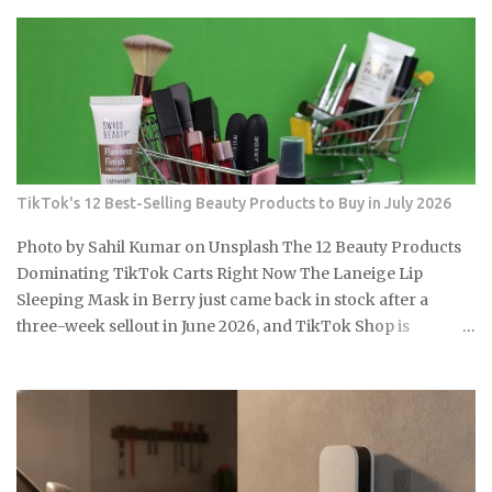
Seven-quarter high loss Misleading improvement Vehicle
Price Range Above $70,000 Above $70,000 Note: Q1 2026
operating loss estimated by subtracting the $506M non-
operating gain from the $416M reported net loss. Source:
Article data. Source: Article data: Lucid Motors quarterly
financials U.S. EV sales fell 27% year over year in Q1 2026 the
moment federal tax credits were removed, yet the thematic
ETFs built around the clean energy transition were priced
TikTok's 12 Best-Selling Beauty Products to Buy in July 2026
as though that policy support was per...
Photo by Sahil Kumar on Unsplash The 12 Beauty Products
Dominating TikTok Carts Right Now The Laneige Lip
Sleeping Mask in Berry just came back in stock after a
three-week sellout in June 2026, and TikTok Shop is
running summer discounts of 15 to 30 percent on select
products through mid-July. So the real question is: which of
these 12 items are actually worth grabbing before the sale
closes and shelves tighten up again? e.l.f. Cosmetics Halo
Glow Liquid Filter , around $13, a buildable complexion
product with no SPF that drives some of the most consistent