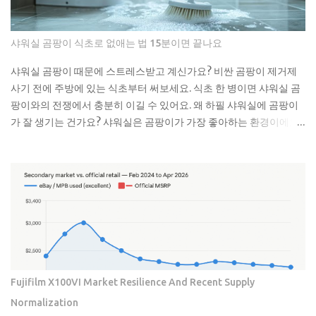
thinning while the legacy M10-R achieves a status akin to a
blue-chip commodity. This is not a mere glitch in the matrix
but a fundamental shift in how collectors and high-net-
샤워실 곰팡이 식초로 없애는 법 15분이면 끝나요
worth users perceive the intersection of longevity, tactile
reliability, and the elusive quality of digital soul. The current
샤워실 곰팡이 때문에 스트레스받고 계신가요? 비싼 곰팡이 제거제
economic climate has forced a re-evaluation of what
사기 전에 주방에 있는 식초부터 써보세요. 식초 한 병이면 샤워실 곰
constitutes a durable asset in a world saturated with
팡이와의 전쟁에서 충분히 이길 수 있어요. 왜 하필 샤워실에 곰팡이
disposable silicon. F...
가 잘 생기는 건가요? 샤워실은 곰팡이가 가장 좋아하는 환경이에요.
습도는 항상 높고, 환기는 잘 안 되고, 온도도 적당하니까요. 특히 타일
사이 실리콘이나 샤워 커튼 아래쪽은 곰팡이의 천국이죠. 저도 처음
엔 그냥 물로 씻으면 되겠지 했는데, 곰팡이는 정말 끈질긴 녀석이더
라고요. 한 번 생기면 점점 퍼져나가는 게 보여요. 검은 점으로 시작해
서 나중엔 까만 선이 되고, 결국엔 넓은 면적을 차지하게 되는 거죠. 곰
팡이는 단순히 보기 싫은 것만이 아니에요. 호흡기 질환이나 알레르
기를 유발할 수 있어서 건강에도 안 좋아요. 특히 어린아이나 노약자
가 있는 집이라면 더 신경 써야 해요. 식초가 곰팡이 제거에 효과적인
진짜 이유 식초의 산성 성분이 곰팡이를 죽이는 거예요. pH가 2.5 정
Fujifilm X100VI Market Resilience And Recent Supply
도로 낮아서 곰팡이가 살기 어려운 환경을 만들어주죠. 게다가 식초
Normalization
는 자연 재료라 독한 화학물질 걱정도 없어요. 시중에 파는 곰팡이 제