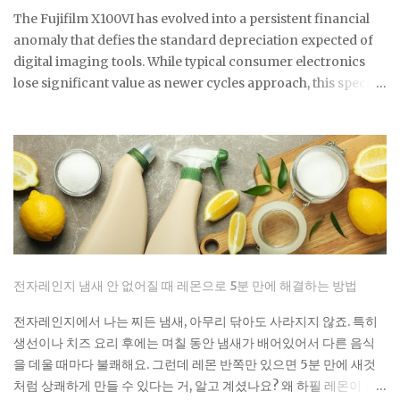
거제들 성분표 보면 솔직히 무서워요. 염소계 표백제나 각종 화학물
The Fujifilm X100VI has evolved into a persistent financial
질이 들어있는데, 환기가 잘 안 되는 샤워실에서 쓰기엔 부담스럽잖
anomaly that defies the standard depreciation expected of
아요. 식초는 냄새는 좀 나지만 금방 날아가고, 피부에 닿아도 큰 문제
digital imaging tools. While typical consumer electronics
없어요. 준비물은 식초, 스프레이 통, 칫솔 식초는 일반 요리용 식초면
lose significant value as newer cycles approach, this specific
충분해요 희석하지 말고 원액 그대로 사용하세요 낡은 칫솔이나 솔을
model maintains a secondary market price that consistently
준비하세요 15분이면 끝나는 식초 곰팡이 제거법 곰팡이가 있는 부분
floats above its updated $1,799 retail floor. This
에 식초를 충분히 뿌려주세요. 아끼지 말고 흠뻑 적셔주는 게 포인트
phenomenon is driven by a combination of geopolitical
예요. 그리고 15분 정도 기다리면 식초가 곰팡이를 분해하기 시작해
trade barriers and a cultural obsession that has transformed
요. 시간이 지나면 칫솔로 살살 문질러주세요. 힘들게 박박 문지를 필
a compact camera into a high liquidity asset with
요 없어요. 식초가 이미 곰팡이를 약하게 만들어놨으니까 가볍게 문
remarkable price resilience. Normalization Of Authorized
질러도...
Retail Inventory The extreme scarcity that defined the first
eighteen months of the product lifecycle is finally
beginning to show signs of structural easing in April 2026.
전자레인지 냄새 안 없어질 때 레몬으로 5분 만에 해결하는 방법
Major retailers like B&H and Adorama have transitioned
from indefinite backorders to predictable replenishment
전자레인지에서 나는 찌든 냄새, 아무리 닦아도 사라지지 않죠. 특히
cycles, with stock often appearing every few weeks and
생선이나 치즈 요리 후에는 며칠 동안 냄새가 배어있어서 다른 음식
fulfilling backlogs by early May. As of late April, the standard
을 데울 때마다 불쾌해요. 그런데 레몬 반쪽만 있으면 5분 만에 새것
silver and bla...
처럼 상쾌하게 만들 수 있다는 거, 알고 계셨나요? 왜 하필 레몬이 전