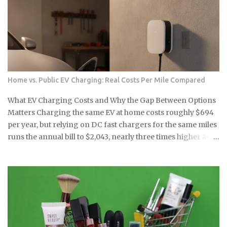
Price Range Above $70,000 Above $70,000 Note: Q1 2026
operating loss estimated by subtracting the $506M non-
operating gain from the $416M reported net loss. Source:
Article data. Source: Article data: Lucid Motors quarterly
financials U.S. EV sales fell 27% year over year in Q1 2026 the
moment federal tax credits were removed, yet the thematic
ETFs built around the clean energy transition were priced
Home vs. Public EV Charging: Real Costs Per Mile Compared
as though that policy support was per...
What EV Charging Costs and Why the Gap Between Options
Matters Charging the same EV at home costs roughly $694
per year, but relying on DC fast chargers for the same miles
runs the annual bill to $2,043, nearly three times higher and
enough to wipe out every fuel-cost advantage that made the
EV appealing in the first place. Before you buy or lease,
figure out which charging tier will actually define your
ownership, because that answer matters as much as the
sticker price. Level 1 home charging: a standard 120-volt
outlet with no installation cost beyond the cord that ships
with most EVs, making it the lowest-barrier entry point for