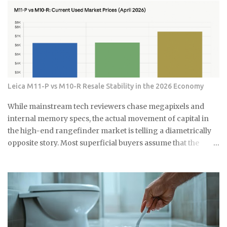
지나 다른 쓰레기들이 계속 쌓이면서 결국 물이 안 내려가게 되는 거
예요. 처음엔 물이 천천히 내려가다가 어느 날 갑자기 아예 안 내려가
더라고요. 뚫어뻥으로 몇 번 시도해봤는데 소용없었어요. 결국 배관
공한테 연락했더니 면봉이랑 물티슈가 엉켜있었대요. 생각해보면 면
봉뿐만 아니라 이런 것들도 변기에 버리면 안 돼요: 물티슈나 각종 티
슈류 치실이나 이쑤시개 담배꽁초 머리카락 뭉치 콘돔이나 생리대 실
제로 변기에 버리면 안 되는 것들 물티슈는 특히 조심해야 해요. 물에
Leica M11-P vs M10-R Resale Stability in the 2026 Economy
녹는다고 광고하는 제품도 있지만, 실제로는 잘 안 녹아요. 한 번은 친
구네 집에서 물티슈 때문에 변기가 막혀서 온 가족이 고생한 걸 봤어
While mainstream tech reviewers chase megapixels and
요. 라면 국물이나 기름기 있는 음식물도 변기에 버리면 안 돼요. 처음
internal memory specs, the actual movement of capital in
엔 괜찮은 것 같아도 배관 안에서 굳으면서 점점 좁아지거든요. 특히
the high-end rangefinder market is telling a diametrically
겨울에는 기름이 더 빨리 굳어서 문제가 돼요. 제가 배관공한테 들은
opposite story. Most superficial buyers assume that the
얘기로는 이런 것들이 가장 문제래요: 기저귀나 생리대 같은 큰 쓰레
newest iteration of a digital platform inevitably commands
기 플라스틱 뚜껑이나 작은 장난감 고양이 모래 음식물 찌꺼기 면봉
the highest price floor, yet the secondary market for the
은 어떻게 버려야 할까요? 면봉은 그냥 일반 쓰레기로 버리면 돼요. 종
Leica M11-P has recently encountered a harsh correction
량제 봉투에 넣어서 버리는 게 가장 간단해요. 화장실에 작은 쓰레기
that defies standard consumer electronics logic. In the early
통 하나 놓고 거기에 모았다가 한 번에 버리면 편해요. 저는 이제 화장
months of this year, we have witnessed a fascinating
실에 작은 쓰레기통을 두고 있어요. 면봉, 화장솜, 머리카락 같은 ...
decoupling where the M11-P experiences a sharp baseline