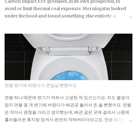
beauty products out there, with sustained weekly sales
Carbon Impact ETF promises, in its own prospectus, to
volume that's held into 2026 Drunk Elephant Protini
avoid or limit thermal coal exposure. Morningstar looked
Polypeptide Cream , 5...
under the hood and found something else entirely: a
substantial exposure to thermal coal producers. If a fund
built specifically around that pledge can miss it by this much,
what does the ESG label on your own fund actually
guarantee about what's sitting inside it? Not a lot, as it turns
out. As You Sow's Fossil Free Funds platform ran the
numbers on sustainable funds and found that a large
majority of them hold at least some fossil fuel exposure.
Here's the part that should give you pause: a comparison
sample of non-sustainable funds showed a nearly identical
면봉 변기에 버렸다가 큰일날 뻔했어요
rate of fossil fuel holdings. Same exposure, different
marketing. The First Trust fund's own paperwork sets a
면봉 하나 때문에 변기가 막혀서 고생한 적 있으신가요. 저도 별생각
goal to avoid or limit thermal coal companies.
없이 면봉 몇 개 변기에 버렸다가 배관공 불러서 돈 쓸 뻔했어요. 면봉
Morningstar's assessment found the opposite happening in
은 작아서 괜찮을 거라고 생각했는데, 배관 굽은 곳에 걸려서 나중에
practice. Meanwh...
흘러들어온 휴지랑 엉켜서 완전히 막혀버리더라고요. 면봉 때문에 변
기가 막히는 이유 면봉이 변기를 바로 막는 건 아니에요. 하지만 배관
안에서 굽어진 부분에 걸리면 그때부터 문제가 시작돼요. 거기에 휴