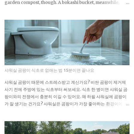
얘기로는 이런 것들이 가장 문제래요: 기저귀나 생리대 같은 큰 쓰레
garden compost, though. A bokashi bucket, meanwhile,
기 플라스틱 뚜껑이나 작은 장난감 고양이 모래 음식물 찌꺼기 면봉
takes two weeks of fermenting to get there. So with four
은 어떻게 버려야 할까요? 면봉은 그냥 일반 쓰레기로 버리면 돼요. 종
apartment-friendly methods on the table, everything from
량제 봉투에 넣어서 버리는 게 가장 간단해요. 화장실에 작은 쓰레기
fussy worms to zero-equipment pickup services, which one
통 하나 놓고 거기에 모았다가 한 번에 버리면 편해요. 저는 이제 화장
actually fits a no-backyard routine you'll stick with? Bokashi
실에 작은 쓰레기통을 두고 있어요. 면봉, 화장솜, 머리카락 같은 ...
bucket systems that ferment scraps using a bran-based
microbe culture Vermicomposting bins that rely on red
wiggler worms to break down produce scraps Electric
countertop composters like the Lomi, which dehydrate and
grind food waste Drop-off or pickup programs, the kind
샤워실 곰팡이 식초로 없애는 법 15분이면 끝나요
some local composting services run, for anyone who wants
zero equipment at home Each method solves the same core
샤워실 곰팡이 때문에 스트레스받고 계신가요? 비싼 곰팡이 제거제
problem, no outdoor space, but they part ways on speed,
사기 전에 주방에 있는 식초부터 써보세요. 식초 한 병이면 샤워실 곰
smell, and how much manual effort you're signing up for.
팡이와의 전쟁에서 충분히 이길 수 있어요. 왜 하필 샤워실에 곰팡이
Anyone renting a st...
가 잘 생기는 건가요? 샤워실은 곰팡이가 가장 좋아하는 환경이에요.
습도는 항상 높고, 환기는 잘 안 되고, 온도도 적당하니까요. 특히 타일
사이 실리콘이나 샤워 커튼 아래쪽은 곰팡이의 천국이죠. 저도 처음
엔 그냥 물로 씻으면 되겠지 했는데, 곰팡이는 정말 끈질긴 녀석이더
라고요. 한 번 생기면 점점 퍼져나가는 게 보여요. 검은 점으로 시작해