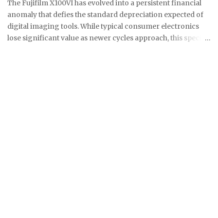
The Fujifilm X100VI has evolved into a persistent financial
perfect focus across the entire film surface. It mimics the
anomaly that defies the standard depreciation expected of
optical flatness of a ...
digital imaging tools. While typical consumer electronics
lose significant value as newer cycles approach, this specific
model maintains a secondary market price that consistently
floats above its updated $1,799 retail floor. This
phenomenon is driven by a combination of geopolitical
trade barriers and a cultural obsession that has transformed
a compact camera into a high liquidity asset with
remarkable price resilience. Normalization Of Authorized
Retail Inventory The extreme scarcity that defined the first
eighteen months of the product lifecycle is finally
beginning to show signs of structural easing in April 2026.
Major retailers like B&H and Adorama have transitioned
from indefinite backorders to predictable replenishment
cycles, with stock often appearing every few weeks and
fulfilling backlogs by early May. As of late April, the standard
silver and bla...