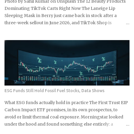
Photo by Sahil Kumar on Unsplash The 12 Beauty Products
Dominating TikTok Carts Right Now The Laneige Lip
Sleeping Mask in Berry just came back in stock after a
three-week sellout in June 2026, and TikTok Shop is
running summer discounts of 15 to 30 percent on select
products through mid-July. So the real question is: which of
these 12 items are actually worth grabbing before the sale
closes and shelves tighten up again? e.l.f. Cosmetics Halo
Glow Liquid Filter , around $13, a buildable complexion
product with no SPF that drives some of the most consistent
repeat purchases on TikTok Shop Sol de Janeiro Brazilian
Bum Bum Cream , the 240ml jar at roughly $48, a body care
staple that somehow finds a fresh wave of first-time buyers
ESG Funds Still Hold Fossil Fuel Stocks, Data Shows
every single summer Laneige Lip Sleeping Mask in Berry,
20g for about $24, one of the longest-running TikTok
What ESG funds actually hold in practice The First Trust EIP
beauty products out there, with sustained weekly sales
Carbon Impact ETF promises, in its own prospectus, to
volume that's held into 2026 Drunk Elephant Protini
avoid or limit thermal coal exposure. Morningstar looked
Polypeptide Cream , 5...
under the hood and found something else entirely: a
substantial exposure to thermal coal producers. If a fund