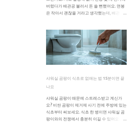
lowest-barrier entry point for new EV
버렸다가 배관공 불러서 돈 쓸 뻔했어요. 면봉
owners. Level 2 home charging: a 240-
은 작아서 괜찮을 거라고 생각했는데, 배관 굽
volt outlet and a dedicated EVSE unit
은 곳에 걸려서 나중에 흘러들어온 휴지랑 엉
that delivers a full charge overnight,
켜서 완전히 막혀버리더라고요. 면봉 때문에
covering the daily driving needs of
변기가 막히는 이유 면봉이 변기를 바로 막는
most U.S. households on a single
건 아니에요. 하지만 배관 안에서 굽어진 부분
residential electricity rate. Level 2 public
에 걸리면 그때부터 문제가 시작돼요. 거기에
stations: an average of roughly $0.25
휴지나 다른 쓰레기들이 계속 쌓이면서 결국
per kWh across most U.S. networks,
물이 안 내려가게 되는 거예요. 처음엔 물이 천
already a 39% premium over the n...
천히 내려가다가 어느 날 갑자기 아예 안 내려
가더라고요. 뚫어뻥으로 몇 번 시도해봤는데
샤워실 곰팡이 식초로 없애는 법 15분이면 끝
소용없었어요. 결국 배관공한테 연락했더니
나요
면봉이랑 물티슈가 엉켜있었대요. 생각해보면
면봉뿐만 아니라 이런 것들도 변기에 버리면
샤워실 곰팡이 때문에 스트레스받고 계신가
안 돼요: 물티슈나 각종 티슈류 치실이나 이쑤
요? 비싼 곰팡이 제거제 사기 전에 주방에 있는
시개 담배꽁초 머리카락 뭉치 콘돔이나 생리
식초부터 써보세요. 식초 한 병이면 샤워실 곰
대 실제로 변기에 버리면 안 되는 것들 물티슈
팡이와의 전쟁에서 충분히 이길 수 있어요. 왜
는 특히 조심해야 해요. 물에 녹는다고 광고하
하필 샤워실에 곰팡이가 잘 생기는 건가요? 샤