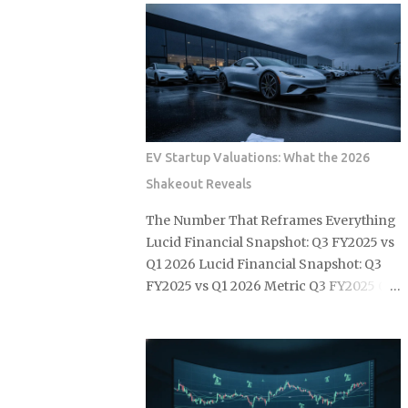
can see that while some models are
summer discounts of 15 to 30 percent
propping up used values, others are
on select products through mid-July. So
facing new levels of buyer resistance.
the real question is: which of these 12
For the serious collector, understanding
items are actually worth grabbing
these specific shifts is essential for
before the sale closes and shelves
navigating a m...
tighten up again? e.l.f. Cosmetics Halo
Glow Liquid Filter , around $13, a
EV Startup Valuations: What the 2026
buildable complexion product with no
Shakeout Reveals
SPF that drives some of the most
consistent repeat purchases on TikTok
The Number That Reframes Everything
Shop Sol de Janeiro Brazilian Bum Bum
Lucid Financial Snapshot: Q3 FY2025 vs
Cream , the 240ml jar at roughly $48, a
Q1 2026 Lucid Financial Snapshot: Q3
body care staple that somehow finds a
FY2025 vs Q1 2026 Metric Q3 FY2025 Q1
fresh wave of first-time buyers every
2026 Net Loss $1.03B $416M Non-
single summer Laneige Lip Sleeping
Operating Gain None noted +$506M
Mask in Berry, 20g for about $24, one of
Implied Operating Loss $1.03B $922M+
the longest-running TikTok beauty
Headline Signal Seven-quarter high
products out there, with sustained
loss Misleading improvement Vehicle