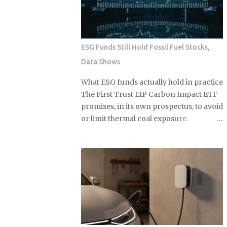
weekly sales volume that's held into
Price Range Above $70,000 Above
2026 Drunk Elephant Protini
$70,000 Note: Q1 2026 operating loss
Polypeptide Cream , 5...
estimated by subtracting the $506M
non-operating gain from the $416M
ESG Funds Still Hold Fossil Fuel Stocks,
reported net loss. Source: Article data.
Data Shows
Source: Article data: Lucid Motors
quarterly financials U.S. EV sales fell
What ESG funds actually hold in practice
27% year over year in Q1 2026 the
The First Trust EIP Carbon Impact ETF
moment federal tax credits were
promises, in its own prospectus, to avoid
removed, yet the thematic ETFs built
or limit thermal coal exposure.
around the clean energy transition
Morningstar looked under the hood
were priced as though that policy
and found something else entirely: a
support was per...
substantial exposure to thermal coal
producers. If a fund built specifically
around that pledge can miss it by this
much, what does the ESG label on your
own fund actually guarantee about
what's sitting inside it? Not a lot, as it