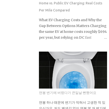
turns out. As You Sow's Fossil Free
Home vs. Public EV Charging: Real Costs
Funds platform ran the numbers on
Per Mile Compared
sustainable funds and found that a large
majority of them hold at least some
What EV Charging Costs and Why the
fossil fuel exposure. Here's the part that
Gap Between Options Matters Charging
should give you pause: a comparison
the same EV at home costs roughly $694
sample of non-sustainable funds
per year, but relying on DC fast
showed a nearly identical rate of fossil
chargers for the same miles runs the
fuel holdings. Same exposure, different
annual bill to $2,043, nearly three times
marketing. The First Trust fund's own
higher and enough to wipe out every
paperwork sets a goal to avoid or limit
fuel-cost advantage that made the EV
thermal coal companies. Morningstar's
appealing in the first place. Before you
assessment found the opposite
buy or lease, figure out which charging
happening in practice. Meanwh...
tier will actually define your ownership,
because that answer matters as much as
the sticker price. Level 1 home charging:
면봉 변기에 버렸다가 큰일날 뻔했어요
a standard 120-volt outlet with no
installation cost beyond the cord that
면봉 하나 때문에 변기가 막혀서 고생한 적 있
ships with most EVs, making it the
으신가요. 저도 별생각 없이 면봉 몇 개 변기에