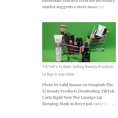
immediate reaction from the secondary
market suggests a more nuanced
reality than initial headlines implied.
While official price adjustments
implemented in March 2026 moved the
needle on new inventory, the ripple
effect across the secondary market for
Leica M and Q systems is currently a
study in fragmented value retention.
For those embedded in the ecosystem,
this is a moment of recalibration where
TikTok's 12 Best-Selling Beauty Products
the specific dollar-amount jumps across
to Buy in July 2026
the M-System are beginning to redefine
the floor price for used equipment. I
Photo by Sahil Kumar on Unsplash The
have monitored these cycles for years,
12 Beauty Products Dominating TikTok
and the 2026 correction stands out for
Carts Right Now The Laneige Lip
its targeted nature rather than a blanket
Sleeping Mask in Berry just came back
increase. By analyzing data from the
in stock after a three-week sellout in
first full month of post-hike trading, we
June 2026, and TikTok Shop is running