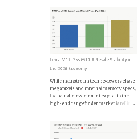
는 제품도 있지만, 실제로는 잘 안 녹아요. 한
워실은 곰팡이가 가장 좋아하는 환경이에요.
번은 친구네 집에서 물티슈 때문에 변기가 막
습도는 항상 높고, 환기는 잘 안 되고, 온도도
혀서 온 가족이 고생한 걸 봤어요. 라면 국물이
적당하니까요. 특히 타일 사이 실리콘이나 샤
나 기름기 있는 음식물도 변기에 버리면 안 돼
워 커튼 아래쪽은 곰팡이의 천국이죠. 저도 처
요. 처음엔 괜찮은 것 같아도 배관 안에서 굳으
음엔 그냥 물로 씻으면 되겠지 했는데, 곰팡이
면서 점점 좁아지거든요. 특히 겨울에는 기름
는 정말 끈질긴 녀석이더라고요. 한 번 생기면
이 더 빨리 굳어서 문제가 돼요. 제가 배관공한
점점 퍼져나가는 게 보여요. 검은 점으로 시작
테 들은 얘기로는 이런 것들이 가장 문제래요:
해서 나중엔 까만 선이 되고, 결국엔 넓은 면적
Leica M11-P vs M10-R Resale Stability in
기저귀나 생리대 같은 큰 쓰레기 플라스틱 뚜
을 차지하게 되는 거죠. 곰팡이는 단순히 보기
껑이나 작은 장난감 고양이 모래 음식물 찌꺼
the 2026 Economy
싫은 것만이 아니에요. 호흡기 질환이나 알레
기 면봉은 어떻게 버려야 할까요? 면봉은 그냥
르기를 유발할 수 있어서 건강에도 안 좋아요.
While mainstream tech reviewers chase
일반 쓰레기로 버리면 돼요. 종량제 봉투에 넣
특히 어린아이나 노약자가 있는 집이라면 더
megapixels and internal memory specs,
어서 버리는 게 가장 간단해요. 화장실에 작은
신경 써야 해요. 식초가 곰팡이 제거에 효과적
the actual movement of capital in the
쓰레기통 하나 놓고 거기에 모았다가 한 번에
인 진짜 이유 식초의 산성 성분이 곰팡이를 죽
high-end rangefinder market is telling
버리면 편해요. 저는 이제 화장실에 작은 쓰레
이는 거예요. pH가 2.5 정도로 낮아서 곰팡이
a diametrically opposite story. Most
기통을 두고 있어요. 면봉, 화장솜, 머리카락 같
가 살기 어려운 환경을 만들어주죠. 게다가 식
superficial buyers assume that the
은 ...
초는 자연 재료라 독한 화학물질 걱정도 없어
newest iteration of a digital platform
요. 시중에 파는 곰팡이 제거제들 성분표 보면
inevitably commands the highest price
솔직히 무서워요. 염소계 표백제나 각종 화학