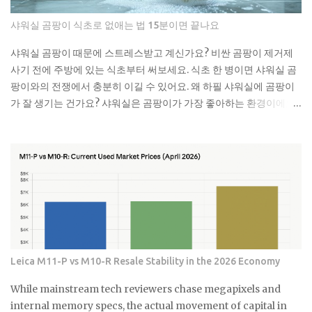
슈류 치실이나 이쑤시개 담배꽁초 머리카락 뭉치 콘돔이나 생리대 실
제로 변기에 버리면 안 되는 것들 물티슈는 특히 조심해야 해요. 물에
샤워실 곰팡이 식초로 없애는 법 15분이면 끝나요
녹는다고 광고하는 제품도 있지만, 실제로는 잘 안 녹아요. 한 번은 친
구네 집에서 물티슈 때문에 변기가 막혀서 온 가족이 고생한 걸 봤어
샤워실 곰팡이 때문에 스트레스받고 계신가요? 비싼 곰팡이 제거제
요. 라면 국물이나 기름기 있는 음식물도 변기에 버리면 안 돼요. 처음
사기 전에 주방에 있는 식초부터 써보세요. 식초 한 병이면 샤워실 곰
엔 괜찮은 것 같아도 배관 안에서 굳으면서 점점 좁아지거든요. 특히
팡이와의 전쟁에서 충분히 이길 수 있어요. 왜 하필 샤워실에 곰팡이
겨울에는 기름이 더 빨리 굳어서 문제가 돼요. 제가 배관공한테 들은
가 잘 생기는 건가요? 샤워실은 곰팡이가 가장 좋아하는 환경이에요.
얘기로는 이런 것들이 가장 문제래요: 기저귀나 생리대 같은 큰 쓰레
습도는 항상 높고, 환기는 잘 안 되고, 온도도 적당하니까요. 특히 타일
기 플라스틱 뚜껑이나 작은 장난감 고양이 모래 음식물 찌꺼기 면봉
사이 실리콘이나 샤워 커튼 아래쪽은 곰팡이의 천국이죠. 저도 처음
은 어떻게 버려야 할까요? 면봉은 그냥 일반 쓰레기로 버리면 돼요. 종
엔 그냥 물로 씻으면 되겠지 했는데, 곰팡이는 정말 끈질긴 녀석이더
량제 봉투에 넣어서 버리는 게 가장 간단해요. 화장실에 작은 쓰레기
라고요. 한 번 생기면 점점 퍼져나가는 게 보여요. 검은 점으로 시작해
통 하나 놓고 거기에 모았다가 한 번에 버리면 편해요. 저는 이제 화장
서 나중엔 까만 선이 되고, 결국엔 넓은 면적을 차지하게 되는 거죠. 곰
실에 작은 쓰레기통을 두고 있어요. 면봉, 화장솜, 머리카락 같은 ...
팡이는 단순히 보기 싫은 것만이 아니에요. 호흡기 질환이나 알레르
기를 유발할 수 있어서 건강에도 안 좋아요. 특히 어린아이나 노약자
가 있는 집이라면 더 신경 써야 해요. 식초가 곰팡이 제거에 효과적인
진짜 이유 식초의 산성 성분이 곰팡이를 죽이는 거예요. pH가 2.5 정
Leica M11-P vs M10-R Resale Stability in the 2026 Economy
도로 낮아서 곰팡이가 살기 어려운 환경을 만들어주죠. 게다가 식초
는 자연 재료라 독한 화학물질 걱정도 없어요. 시중에 파는 곰팡이 제
While mainstream tech reviewers chase megapixels and
거제들 성분표 보면 솔직히 무서워요. 염소계 표백제나 각종 화학물
internal memory specs, the actual movement of capital in