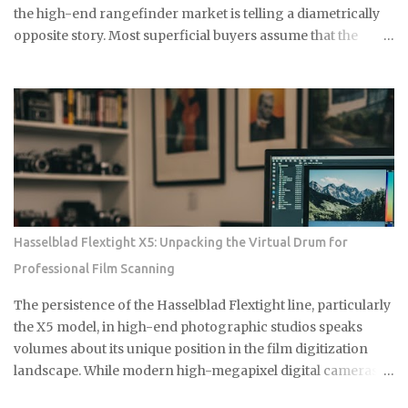
질이 들어있는데, 환기가 잘 안 되는 샤워실에서 쓰기엔 부담스럽잖
the high-end rangefinder market is telling a diametrically
아요. 식초는 냄새는 좀 나지만 금방 날아가고, 피부에 닿아도 큰 문제
opposite story. Most superficial buyers assume that the
없어요. 준비물은 식초, 스프레이 통, 칫솔 식초는 일반 요리용 식초면
newest iteration of a digital platform inevitably commands
충분해요 희석하지 말고 원액 그대로 사용하세요 낡은 칫솔이나 솔을
the highest price floor, yet the secondary market for the
준비하세요 15분이면 끝나는 식초 곰팡이 제거법 곰팡이가 있는 부분
Leica M11-P has recently encountered a harsh correction
에 식초를 충분히 뿌려주세요. 아끼지 말고 흠뻑 적셔주는 게 포인트
that defies standard consumer electronics logic. In the early
예요. 그리고 15분 정도 기다리면 식초가 곰팡이를 분해하기 시작해
months of this year, we have witnessed a fascinating
요. 시간이 지나면 칫솔로 살살 문질러주세요. 힘들게 박박 문지를 필
decoupling where the M11-P experiences a sharp baseline
요 없어요. 식초가 이미 곰팡이를 약하게 만들어놨으니까 가볍게 문
thinning while the legacy M10-R achieves a status akin to a
질러도...
blue-chip commodity. This is not a mere glitch in the matrix
but a fundamental shift in how collectors and high-net-
Hasselblad Flextight X5: Unpacking the Virtual Drum for
worth users perceive the intersection of longevity, tactile
Professional Film Scanning
reliability, and the elusive quality of digital soul. The current
economic climate has forced a re-evaluation of what
The persistence of the Hasselblad Flextight line, particularly
constitutes a durable asset in a world saturated with
the X5 model, in high-end photographic studios speaks
disposable silicon. F...
volumes about its unique position in the film digitization
landscape. While modern high-megapixel digital cameras
and sophisticated flatbed scanners like the Epson V850