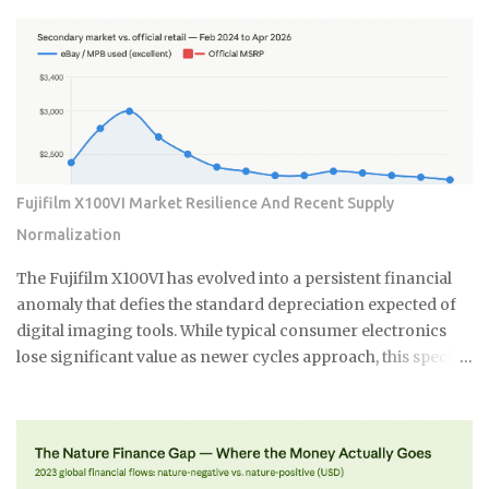
offer convenience, they simply cannot replicate the
specialized performance required by professionals
working with complex film emulsions, especially highly
dense transparencies. The Essential Difference: Virtual
Drum Scanning Technology The core of this enduring
preference lies in the Flextight's patented Virtual Drum
Scanning technology. Unlike traditional drum scanners
that require the messy and time-consuming process of fluid
Fujifilm X100VI Market Resilience And Recent Supply
mounting the film onto a rotating cylinder, the Flextight
Normalization
uses a system where the film is gently tensioned and curved
against an internal imaging plane. This curvature ensures
The Fujifilm X100VI has evolved into a persistent financial
perfect focus across the entire film surface. It mimics the
anomaly that defies the standard depreciation expected of
optical flatness of a ...
digital imaging tools. While typical consumer electronics
lose significant value as newer cycles approach, this specific
model maintains a secondary market price that consistently
floats above its updated $1,799 retail floor. This
phenomenon is driven by a combination of geopolitical
trade barriers and a cultural obsession that has transformed
a compact camera into a high liquidity asset with