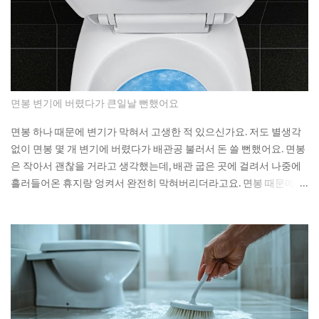
guarantee about what's sitting inside it? Not a lot, as it turns
out. As You Sow's Fossil Free Funds platform ran the
numbers on sustainable funds and found that a large
majority of them hold at least some fossil fuel exposure.
Here's the part that should give you pause: a comparison
sample of non-sustainable funds showed a nearly identical
면봉 변기에 버렸다가 큰일날 뻔했어요
rate of fossil fuel holdings. Same exposure, different
marketing. The First Trust fund's own paperwork sets a
면봉 하나 때문에 변기가 막혀서 고생한 적 있으신가요. 저도 별생각
goal to avoid or limit thermal coal companies.
없이 면봉 몇 개 변기에 버렸다가 배관공 불러서 돈 쓸 뻔했어요. 면봉
Morningstar's assessment found the opposite happening in
은 작아서 괜찮을 거라고 생각했는데, 배관 굽은 곳에 걸려서 나중에
practice. Meanwh...
흘러들어온 휴지랑 엉켜서 완전히 막혀버리더라고요. 면봉 때문에 변
기가 막히는 이유 면봉이 변기를 바로 막는 건 아니에요. 하지만 배관
안에서 굽어진 부분에 걸리면 그때부터 문제가 시작돼요. 거기에 휴
지나 다른 쓰레기들이 계속 쌓이면서 결국 물이 안 내려가게 되는 거
예요. 처음엔 물이 천천히 내려가다가 어느 날 갑자기 아예 안 내려가
더라고요. 뚫어뻥으로 몇 번 시도해봤는데 소용없었어요. 결국 배관
공한테 연락했더니 면봉이랑 물티슈가 엉켜있었대요. 생각해보면 면
봉뿐만 아니라 이런 것들도 변기에 버리면 안 돼요: 물티슈나 각종 티