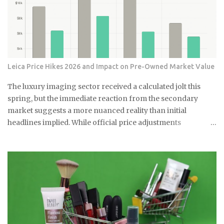
Leica Price Hikes 2026 and Impact on Pre-Owned Market Value
The luxury imaging sector received a calculated jolt this
spring, but the immediate reaction from the secondary
market suggests a more nuanced reality than initial
headlines implied. While official price adjustments
implemented in March 2026 moved the needle on new
inventory, the ripple effect across the secondary market for
Leica M and Q systems is currently a study in fragmented
value retention. For those embedded in the ecosystem, this is
a moment of recalibration where the specific dollar-amount
jumps across the M-System are beginning to redefine the
floor price for used equipment. I have monitored these
cycles for years, and the 2026 correction stands out for its