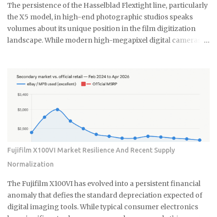
요. 라면 국물이나 기름기 있는 음식물도 변기에 버리면 안 돼요. 처음
The persistence of the Hasselblad Flextight line, particularly
엔 괜찮은 것 같아도 배관 안에서 굳으면서 점점 좁아지거든요. 특히
the X5 model, in high-end photographic studios speaks
겨울에는 기름이 더 빨리 굳어서 문제가 돼요. 제가 배관공한테 들은
volumes about its unique position in the film digitization
얘기로는 이런 것들이 가장 문제래요: 기저귀나 생리대 같은 큰 쓰레
landscape. While modern high-megapixel digital cameras
기 플라스틱 뚜껑이나 작은 장난감 고양이 모래 음식물 찌꺼기 면봉
and sophisticated flatbed scanners like the Epson V850
은 어떻게 버려야 할까요? 면봉은 그냥 일반 쓰레기로 버리면 돼요. 종
offer convenience, they simply cannot replicate the
량제 봉투에 넣어서 버리는 게 가장 간단해요. 화장실에 작은 쓰레기
specialized performance required by professionals
통 하나 놓고 거기에 모았다가 한 번에 버리면 편해요. 저는 이제 화장
working with complex film emulsions, especially highly
실에 작은 쓰레기통을 두고 있어요. 면봉, 화장솜, 머리카락 같은 ...
dense transparencies. The Essential Difference: Virtual
Drum Scanning Technology The core of this enduring
preference lies in the Flextight's patented Virtual Drum
Scanning technology. Unlike traditional drum scanners
that require the messy and time-consuming process of fluid
Fujifilm X100VI Market Resilience And Recent Supply
mounting the film onto a rotating cylinder, the Flextight
Normalization
uses a system where the film is gently tensioned and curved
against an internal imaging plane. This curvature ensures
The Fujifilm X100VI has evolved into a persistent financial
perfect focus across the entire film surface. It mimics the
anomaly that defies the standard depreciation expected of
optical flatness of a ...
digital imaging tools. While typical consumer electronics