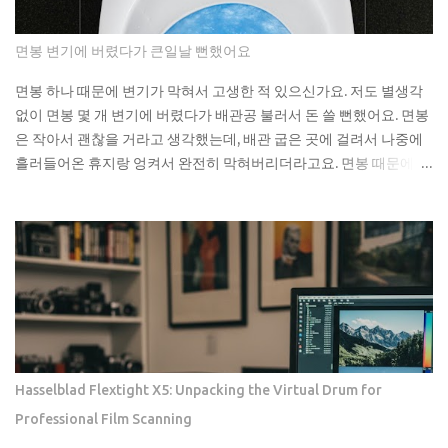
가 있는 집이라면 더 신경 써야 해요. 식초가 곰팡이 제거에 효과적인
진짜 이유 식초의 산성 성분이 곰팡이를 죽이는 거예요. pH가 2.5 정
면봉 변기에 버렸다가 큰일날 뻔했어요
도로 낮아서 곰팡이가 살기 어려운 환경을 만들어주죠. 게다가 식초
는 자연 재료라 독한 화학물질 걱정도 없어요. 시중에 파는 곰팡이 제
면봉 하나 때문에 변기가 막혀서 고생한 적 있으신가요. 저도 별생각
거제들 성분표 보면 솔직히 무서워요. 염소계 표백제나 각종 화학물
없이 면봉 몇 개 변기에 버렸다가 배관공 불러서 돈 쓸 뻔했어요. 면봉
질이 들어있는데, 환기가 잘 안 되는 샤워실에서 쓰기엔 부담스럽잖
은 작아서 괜찮을 거라고 생각했는데, 배관 굽은 곳에 걸려서 나중에
아요. 식초는 냄새는 좀 나지만 금방 날아가고, 피부에 닿아도 큰 문제
흘러들어온 휴지랑 엉켜서 완전히 막혀버리더라고요. 면봉 때문에 변
없어요. 준비물은 식초, 스프레이 통, 칫솔 식초는 일반 요리용 식초면
기가 막히는 이유 면봉이 변기를 바로 막는 건 아니에요. 하지만 배관
충분해요 희석하지 말고 원액 그대로 사용하세요 낡은 칫솔이나 솔을
안에서 굽어진 부분에 걸리면 그때부터 문제가 시작돼요. 거기에 휴
준비하세요 15분이면 끝나는 식초 곰팡이 제거법 곰팡이가 있는 부분
지나 다른 쓰레기들이 계속 쌓이면서 결국 물이 안 내려가게 되는 거
에 식초를 충분히 뿌려주세요. 아끼지 말고 흠뻑 적셔주는 게 포인트
예요. 처음엔 물이 천천히 내려가다가 어느 날 갑자기 아예 안 내려가
예요. 그리고 15분 정도 기다리면 식초가 곰팡이를 분해하기 시작해
더라고요. 뚫어뻥으로 몇 번 시도해봤는데 소용없었어요. 결국 배관
요. 시간이 지나면 칫솔로 살살 문질러주세요. 힘들게 박박 문지를 필
공한테 연락했더니 면봉이랑 물티슈가 엉켜있었대요. 생각해보면 면
요 없어요. 식초가 이미 곰팡이를 약하게 만들어놨으니까 가볍게 문
봉뿐만 아니라 이런 것들도 변기에 버리면 안 돼요: 물티슈나 각종 티
질러도...
슈류 치실이나 이쑤시개 담배꽁초 머리카락 뭉치 콘돔이나 생리대 실
제로 변기에 버리면 안 되는 것들 물티슈는 특히 조심해야 해요. 물에
Hasselblad Flextight X5: Unpacking the Virtual Drum for
녹는다고 광고하는 제품도 있지만, 실제로는 잘 안 녹아요. 한 번은 친
Professional Film Scanning
구네 집에서 물티슈 때문에 변기가 막혀서 온 가족이 고생한 걸 봤어