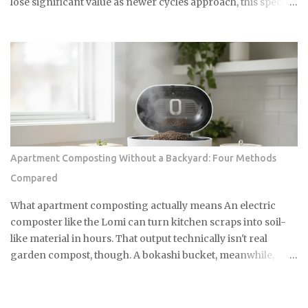
lose significant value as newer cycles approach, this specific
model maintains a secondary market price that consistently
floats above its updated $1,799 retail floor. This
phenomenon is driven by a combination of geopolitical
trade barriers and a cultural obsession that has transformed
a compact camera into a high liquidity asset with
remarkable price resilience. Normalization Of Authorized
Retail Inventory The extreme scarcity that defined the first
eighteen months of the product lifecycle is finally
beginning to show signs of structural easing in April 2026.
Apartment Composting Without a Backyard: Four Methods
Major retailers like B&H and Adorama have transitioned
Compared
from indefinite backorders to predictable replenishment
cycles, with stock often appearing every few weeks and
What apartment composting actually means An electric
fulfilling backlogs by early May. As of late April, the standard
composter like the Lomi can turn kitchen scraps into soil-
silver and bla...
like material in hours. That output technically isn't real
garden compost, though. A bokashi bucket, meanwhile,
takes two weeks of fermenting to get there. So with four
apartment-friendly methods on the table, everything from
fussy worms to zero-equipment pickup services, which one