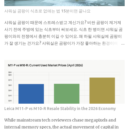
슈류 치실이나 이쑤시개 담배꽁초 머리카락 뭉치 콘돔이나 생리대 실
제로 변기에 버리면 안 되는 것들 물티슈는 특히 조심해야 해요. 물에
샤워실 곰팡이 식초로 없애는 법 15분이면 끝나요
녹는다고 광고하는 제품도 있지만, 실제로는 잘 안 녹아요. 한 번은 친
구네 집에서 물티슈 때문에 변기가 막혀서 온 가족이 고생한 걸 봤어
샤워실 곰팡이 때문에 스트레스받고 계신가요? 비싼 곰팡이 제거제
요. 라면 국물이나 기름기 있는 음식물도 변기에 버리면 안 돼요. 처음
사기 전에 주방에 있는 식초부터 써보세요. 식초 한 병이면 샤워실 곰
엔 괜찮은 것 같아도 배관 안에서 굳으면서 점점 좁아지거든요. 특히
팡이와의 전쟁에서 충분히 이길 수 있어요. 왜 하필 샤워실에 곰팡이
겨울에는 기름이 더 빨리 굳어서 문제가 돼요. 제가 배관공한테 들은
가 잘 생기는 건가요? 샤워실은 곰팡이가 가장 좋아하는 환경이에요.
얘기로는 이런 것들이 가장 문제래요: 기저귀나 생리대 같은 큰 쓰레
습도는 항상 높고, 환기는 잘 안 되고, 온도도 적당하니까요. 특히 타일
기 플라스틱 뚜껑이나 작은 장난감 고양이 모래 음식물 찌꺼기 면봉
사이 실리콘이나 샤워 커튼 아래쪽은 곰팡이의 천국이죠. 저도 처음
은 어떻게 버려야 할까요? 면봉은 그냥 일반 쓰레기로 버리면 돼요. 종
엔 그냥 물로 씻으면 되겠지 했는데, 곰팡이는 정말 끈질긴 녀석이더
량제 봉투에 넣어서 버리는 게 가장 간단해요. 화장실에 작은 쓰레기
라고요. 한 번 생기면 점점 퍼져나가는 게 보여요. 검은 점으로 시작해
통 하나 놓고 거기에 모았다가 한 번에 버리면 편해요. 저는 이제 화장
서 나중엔 까만 선이 되고, 결국엔 넓은 면적을 차지하게 되는 거죠. 곰
실에 작은 쓰레기통을 두고 있어요. 면봉, 화장솜, 머리카락 같은 ...
팡이는 단순히 보기 싫은 것만이 아니에요. 호흡기 질환이나 알레르
기를 유발할 수 있어서 건강에도 안 좋아요. 특히 어린아이나 노약자
가 있는 집이라면 더 신경 써야 해요. 식초가 곰팡이 제거에 효과적인
진짜 이유 식초의 산성 성분이 곰팡이를 죽이는 거예요. pH가 2.5 정
Leica M11-P vs M10-R Resale Stability in the 2026 Economy
도로 낮아서 곰팡이가 살기 어려운 환경을 만들어주죠. 게다가 식초
는 자연 재료라 독한 화학물질 걱정도 없어요. 시중에 파는 곰팡이 제
While mainstream tech reviewers chase megapixels and
거제들 성분표 보면 솔직히 무서워요. 염소계 표백제나 각종 화학물
internal memory specs, the actual movement of capital in