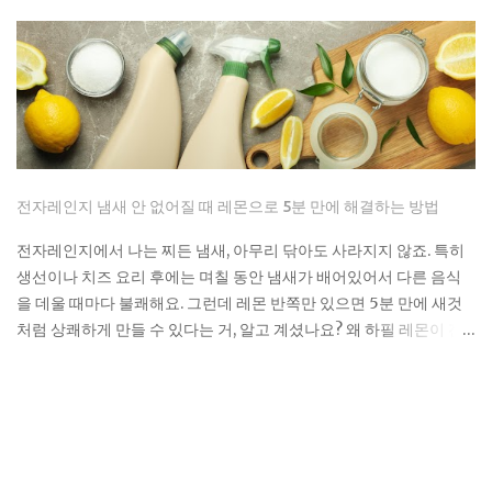
qualifying census tract. If you're considering a home
charger, two questions determine whether you capture that
savings or miss it entirely: does your location qualify, and
can you get the installation done before the deadline? Here's
exactly what you need to confirm before you buy a charger
or schedule an electrician. The credit rate is 30% of total
eligible costs, covering both the charger unit and
professional installation labor. The residential cap is $1,000
전자레인지 냄새 안 없어질 때 레몬으로 5분 만에 해결하는 방법
per single item of charging property, meaning the charger
and its installation counted together as one figure.
전자레인지에서 나는 찌든 냄새, 아무리 닦아도 사라지지 않죠. 특히
Bidirectional (two-way) chargers qualify as well. These can
생선이나 치즈 요리 후에는 며칠 동안 냄새가 배어있어서 다른 음식
send stored power back to the grid or your ...
을 데울 때마다 불쾌해요. 그런데 레몬 반쪽만 있으면 5분 만에 새것
처럼 상쾌하게 만들 수 있다는 거, 알고 계셨나요? 왜 하필 레몬이 전
자레인지 청소의 끝판왕인가요? 레몬의 구연산이 단순히 냄새를 덮
는 게 아니라 악취 분자를 분해해요. 게다가 가열하면서 나오는 수증
기가 전자레인지 구석구석까지 침투해서 기름때까지 녹여내는 거죠.
시중에 파는 전용 세제보다 효과적이면서도 천연 재료라 안심하고 쓸
수 있어요. 저도 처음엔 반신반의했어요. 김치찌개 데우다가 터진 후
로 일주일 넘게 냄새가 나던 전자레인지였거든요. 그런데 레몬 한 개