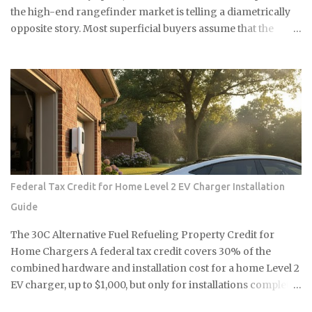
질이 들어있는데, 환기가 잘 안 되는 샤워실에서 쓰기엔 부담스럽잖
the high-end rangefinder market is telling a diametrically
아요. 식초는 냄새는 좀 나지만 금방 날아가고, 피부에 닿아도 큰 문제
opposite story. Most superficial buyers assume that the
없어요. 준비물은 식초, 스프레이 통, 칫솔 식초는 일반 요리용 식초면
newest iteration of a digital platform inevitably commands
충분해요 희석하지 말고 원액 그대로 사용하세요 낡은 칫솔이나 솔을
the highest price floor, yet the secondary market for the
준비하세요 15분이면 끝나는 식초 곰팡이 제거법 곰팡이가 있는 부분
Leica M11-P has recently encountered a harsh correction
에 식초를 충분히 뿌려주세요. 아끼지 말고 흠뻑 적셔주는 게 포인트
that defies standard consumer electronics logic. In the early
예요. 그리고 15분 정도 기다리면 식초가 곰팡이를 분해하기 시작해
months of this year, we have witnessed a fascinating
요. 시간이 지나면 칫솔로 살살 문질러주세요. 힘들게 박박 문지를 필
decoupling where the M11-P experiences a sharp baseline
요 없어요. 식초가 이미 곰팡이를 약하게 만들어놨으니까 가볍게 문
thinning while the legacy M10-R achieves a status akin to a
질러도...
blue-chip commodity. This is not a mere glitch in the matrix
but a fundamental shift in how collectors and high-net-
Federal Tax Credit for Home Level 2 EV Charger Installation
worth users perceive the intersection of longevity, tactile
Guide
reliability, and the elusive quality of digital soul. The current
economic climate has forced a re-evaluation of what
The 30C Alternative Fuel Refueling Property Credit for
constitutes a durable asset in a world saturated with
Home Chargers A federal tax credit covers 30% of the
disposable silicon. F...
combined hardware and installation cost for a home Level 2
EV charger, up to $1,000, but only for installations completed
before June 30, 2026, and only if your address falls within a