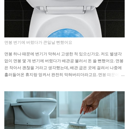
guarantee about what's sitting inside it? Not a lot, as it turns
out. As You Sow's Fossil Free Funds platform ran the
numbers on sustainable funds and found that a large
majority of them hold at least some fossil fuel exposure.
Here's the part that should give you pause: a comparison
sample of non-sustainable funds showed a nearly identical
면봉 변기에 버렸다가 큰일날 뻔했어요
rate of fossil fuel holdings. Same exposure, different
marketing. The First Trust fund's own paperwork sets a
면봉 하나 때문에 변기가 막혀서 고생한 적 있으신가요. 저도 별생각
goal to avoid or limit thermal coal companies.
없이 면봉 몇 개 변기에 버렸다가 배관공 불러서 돈 쓸 뻔했어요. 면봉
Morningstar's assessment found the opposite happening in
은 작아서 괜찮을 거라고 생각했는데, 배관 굽은 곳에 걸려서 나중에
practice. Meanwh...
흘러들어온 휴지랑 엉켜서 완전히 막혀버리더라고요. 면봉 때문에 변
기가 막히는 이유 면봉이 변기를 바로 막는 건 아니에요. 하지만 배관
안에서 굽어진 부분에 걸리면 그때부터 문제가 시작돼요. 거기에 휴
지나 다른 쓰레기들이 계속 쌓이면서 결국 물이 안 내려가게 되는 거
예요. 처음엔 물이 천천히 내려가다가 어느 날 갑자기 아예 안 내려가
더라고요. 뚫어뻥으로 몇 번 시도해봤는데 소용없었어요. 결국 배관
공한테 연락했더니 면봉이랑 물티슈가 엉켜있었대요. 생각해보면 면
봉뿐만 아니라 이런 것들도 변기에 버리면 안 돼요: 물티슈나 각종 티